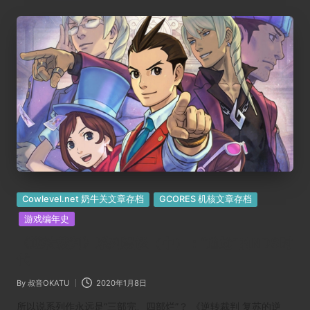
Posted
Cowlevel.net 奶牛关文章存档
GCORES 机核文章存档
in
游戏编年史
《逆转裁判》系列漫谈（中）：“尴尬”的NDS时
代
By
叔音OKATU
2020年1月8日
Posted
by
所以说系列作永远是“三部完、四部烂”？ 《逆转裁判 复苏的逆