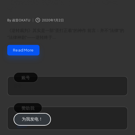
《逆转裁判》系列漫谈（上）：GBA的辉煌三
部曲
By
叔音OKATU
2020年1月2日
Posted
by
《逆转裁判》其实是一部“歪打正着”的神作 前言：并不“法律”的
“法律神剧”——逆转终于…
Read More
账号
登录
赞助我
为我发电！