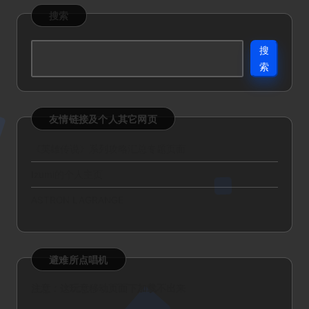
搜索
搜
索
友情链接及个人其它网页
《英雄传说》系列攻略汇总专题页面
Izumi的个人主页
ASTRON LAGRANGE
避难所点唱机
注意：这玩意移动页面下加载不出来