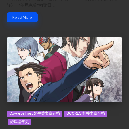
转》：“菲尼克斯”大闹“日…
Read More
Posted
Cowlevel.net 奶牛关文章存档
GCORES 机核文章存档
in
游戏编年史