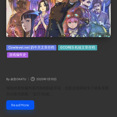
Posted
Cowlevel.net 奶牛关文章存档
GCORES 机核文章存档
in
游戏编年史
《逆转裁判》系列漫谈（下）：何去何从的
3DS世代（及未来）
By
叔音OKATU
2020年1月10日
Posted
by
现在的逆转裁判系列虽然到处开花，但是总觉得丧失了很多东西
3DS世代初期：“走穴”的成…
Read More