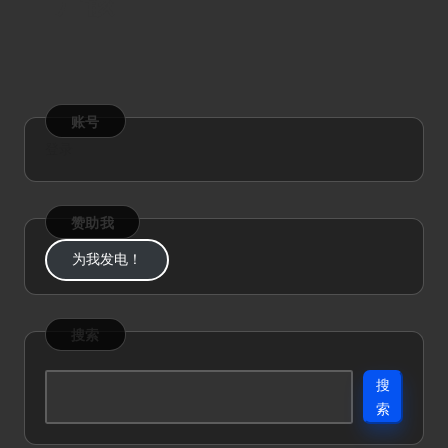
尸骸
账号
登录
赞助我
为我发电！
搜索
搜
索