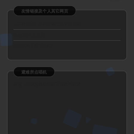
友情链接及个人其它网页
《英雄传说》系列攻略汇总专题页面
Izumi的个人主页
ASTRON LAGRANGE
避难所点唱机
注意：这玩意移动页面下加载不出来