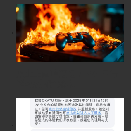
废土上面瞎逼逼：PS4国行
“举报事件”始末