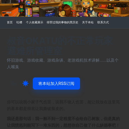
Skip
to
首页
吐槽
个人收藏展示
得罪过我的事物的黑历史
关于本站
联系方式
content
叔音OKATU的不正常玩家
避难所管理室
怀旧游戏、游戏收藏、游戏杂谈、老游戏机技术讲解......以及个
人嘴臭
将本站加入RSS订阅
你可以说我小家子气也罢，说我不饶人也罢，能让我放在这里骂
的基本都是彻底让我撕破脸皮的。
我还是那句话：我一般不到一定程度不会给自己树敌，但是真的
让我愤怒到能写下一堆东西的，想想你自己做了什么缺德事吧！