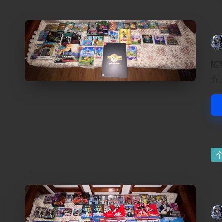
品
Pos
by
随
齐
Po
in
《
1
Pos