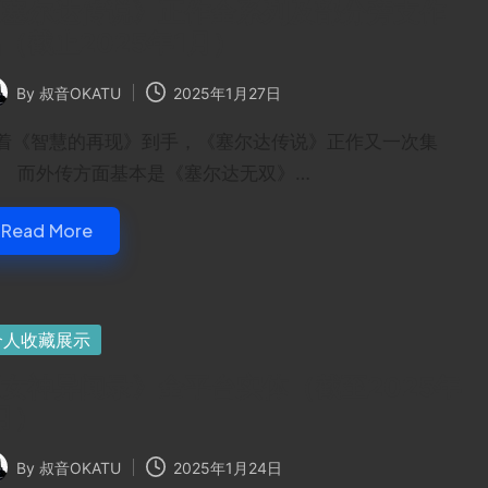
《塞尔达传说》正作全系列及部分旁支作
（截止2025年1月）
By
叔音OKATU
2025年1月27日
ted
着《智慧的再现》到手，《塞尔达传说》正作又一次集
。 而外传方面基本是《塞尔达无双》…
Read More
sted
个人收藏展示
女神异闻录》全平台实体（截至2025年
月）
By
叔音OKATU
2025年1月24日
ted