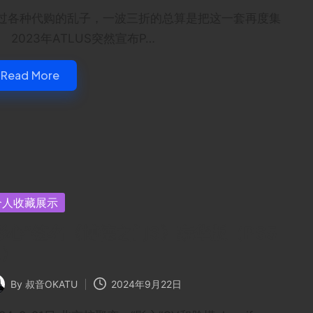
过各种代购的乱子，一波三折的总算是把这一套再度集
。 2023年ATLUS突然宣布P…
Read More
sted
个人收藏展示
影心”签名《博德之门3》豪华版（PS5
版）
By
叔音OKATU
2024年9月22日
ted