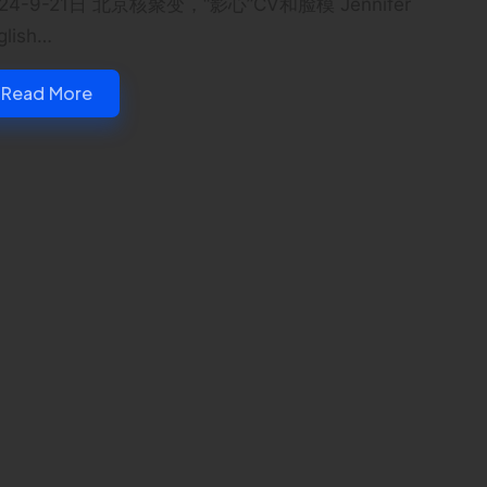
24-9-21日 北京核聚变，“影心”CV和脸模 Jennifer
glish…
Read More