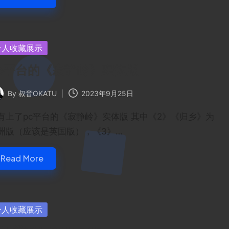
sted
个人收藏展示
c平台的《寂静岭》实体版
By
叔音OKATU
2023年9月25日
ted
有上了pc平台的《寂静岭》实体版 其中《2》《归乡》为
洲版（应该是英国版），《3》…
Read More
sted
个人收藏展示