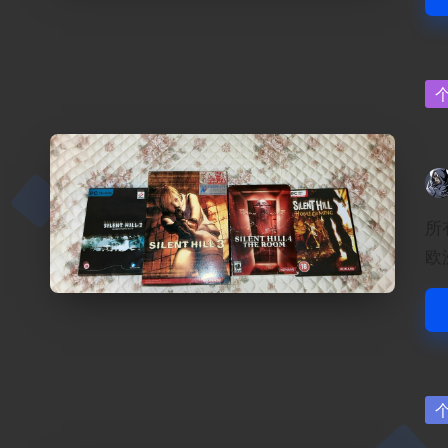
Po
in
p
Pos
by
所
欧
Po
in