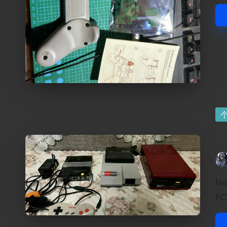
Po
in
个
Pos
by
N
F