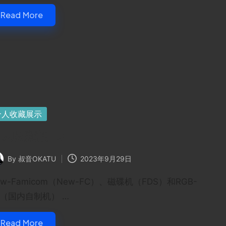
Read More
sted
个人收藏展示
人收藏的FC
By
叔音OKATU
2023年9月29日
ted
ew-Famicom（New-FC）、磁碟机（FDS）和RGB-
C（国内自制机） …
Read More