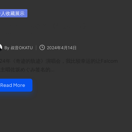
sted
个人收藏展示
alcom JDK签名《伊苏1+2》
X68000）
By
叔音OKATU
2024年4月14日
ted
024年《奇迹的轨迹》演唱会，我比较幸运的让Falcom
dk主唱佐坂めぐみ签名的…
Read More