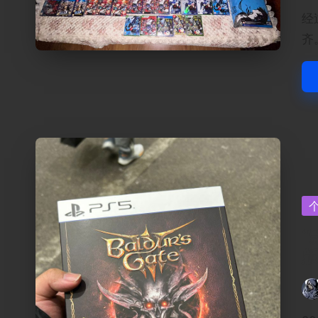
by
经
齐
Po
in
“
Pos
by