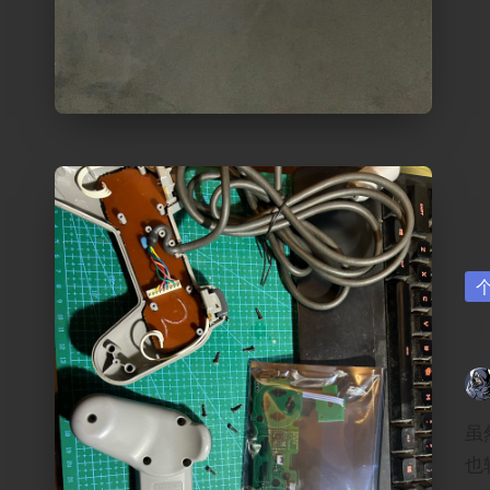
Po
in
Pos
by
虽
也