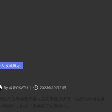
sted
个人收藏展示
八位堂手柄蓝牙化改造固件
By
叔音OKATU
2023年10月21日
ted
然说八位堂的蓝牙接收器又贵延迟还高，出品的手柄按键
软塌塌的，但是他家的蓝牙化手柄电…