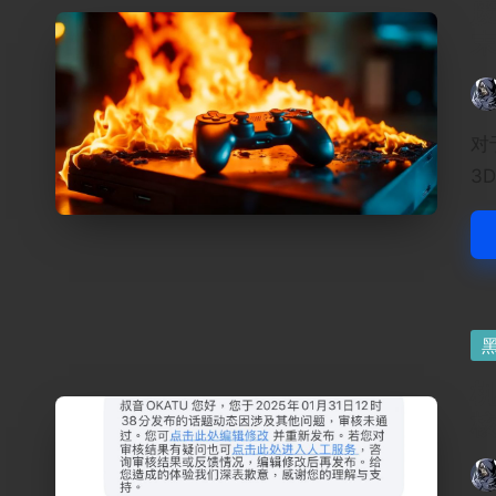
废
Pos
by
对
3
Po
in
Pos