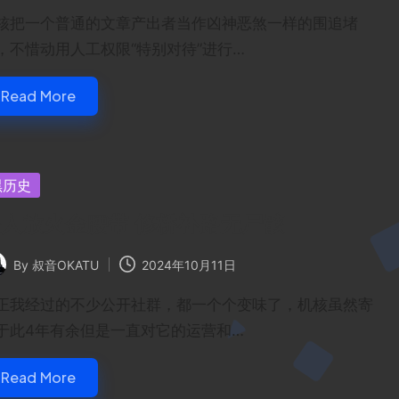
核把一个普通的文章产出者当作凶神恶煞一样的围追堵
，不惜动用人工权限“特别对待”进行…
Read More
sted
黑历史
人放火金腰带 修桥补路无尸骸
By
叔音OKATU
2024年10月11日
ted
正我经过的不少公开社群，都一个个变味了，机核虽然寄
于此4年有余但是一直对它的运营和…
Read More