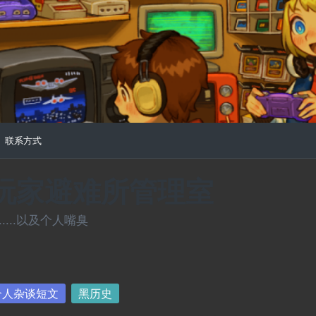
联系方式
常玩家避难所管理室
...以及个人嘴臭
sted
个人杂谈短文
黑历史