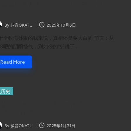
土上面瞎逼逼：PS4国行“举报事件”始
末
By
叔音OKATU
2025年10月6日
ted
于全收海外版的我来说，真相还是要大白的 前言：从
DS吧的阴阳怪气，到如今的“躬耕于…
Read More
sted
黑历史
机核的新小编们，你们可真是人才——机
核粪坑化纪录
By
叔音OKATU
2025年1月31日
ted