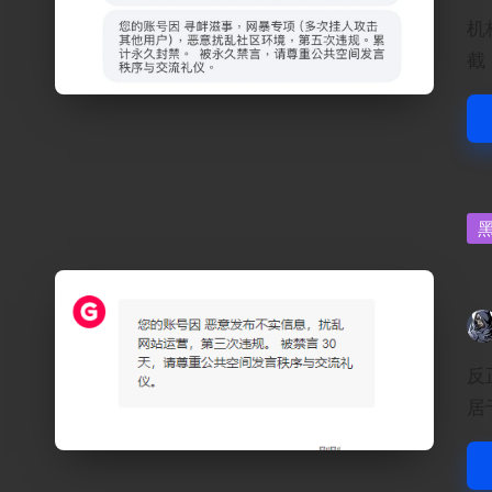
by
机
截
Po
in
杀
Pos
by
反
居