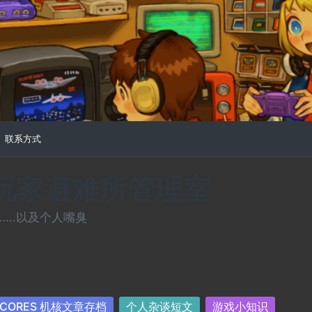
联系方式
常玩家避难所管理室
...以及个人嘴臭
sted
CORES 机核文章存档
个人杂谈短文
游戏小知识