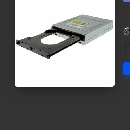
in
X
Pos
by
之
至