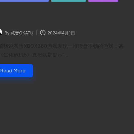
BOX（初代）及XBOX360光驱品牌的
知识
By
叔音OKATU
2024年4月1日
ted
前我说实验XBOX360游戏发现一堆读盘不畅的游戏，甚
《生化危机6》直接就是提示“…
Read More