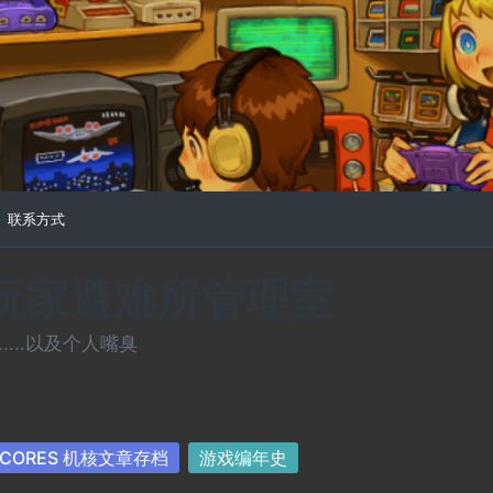
联系方式
常玩家避难所管理室
...以及个人嘴臭
sted
CORES 机核文章存档
游戏编年史