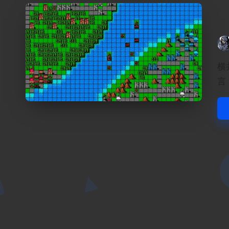
Pos
by
横
言