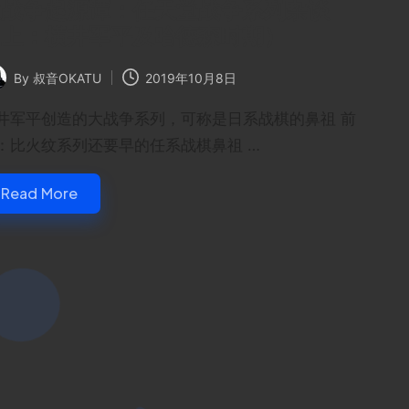
大战争起源谭：任天堂战争系列杂谈
（上：横井军平及哈德森时期）
By
叔音OKATU
2019年10月8日
ted
井军平创造的大战争系列，可称是日系战棋的鼻祖 前
：比火纹系列还要早的任系战棋鼻祖 …
Read More