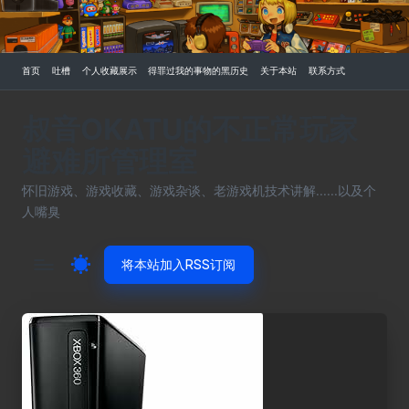
Skip
to
首页
吐槽
个人收藏展示
得罪过我的事物的黑历史
关于本站
联系方式
content
叔音OKATU的不正常玩家
避难所管理室
怀旧游戏、游戏收藏、游戏杂谈、老游戏机技术讲解......以及个
人嘴臭
将本站加入RSS订阅