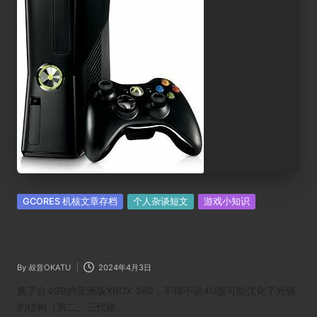
Posted
GCORES 机核文章存档
个人杂谈短文
游戏小知识
in
XBOX360与XBOX ONE/SERIES兼容性的吐
槽
By
叔音OKATU
2024年4月3日
Posted
by
换了台4GB的亚洲版XBOX 360，不得不说4G版可能优化了光驱
的结构（第二、三代建…