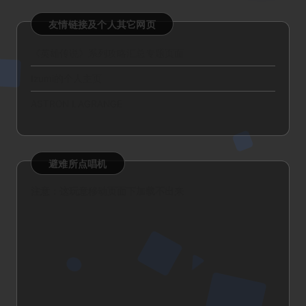
友情链接及个人其它网页
《英雄传说》系列攻略汇总专题页面
Izumi的个人主页
ASTRON LAGRANGE
避难所点唱机
注意：这玩意移动页面下加载不出来