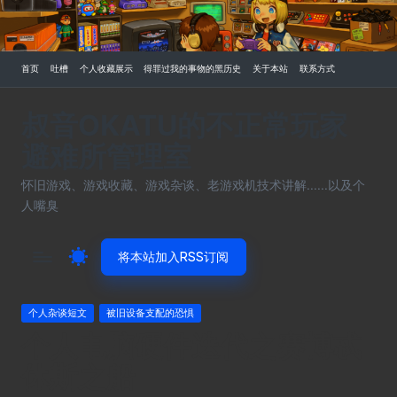
Skip
to
首页
吐槽
个人收藏展示
得罪过我的事物的黑历史
关于本站
联系方式
content
叔音OKATU的不正常玩家
避难所管理室
怀旧游戏、游戏收藏、游戏杂谈、老游戏机技术讲解......以及个
人嘴臭
将本站加入RSS订阅
Posted
个人杂谈短文
被旧设备支配的恐惧
in
个人电脑硬件迭代之赛博忒
休斯之船