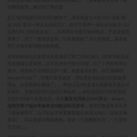
丝螺母套装，螺丝到了再合盖
反正现代电脑已经防呆到极致了，基本就是五大件CPU 主板 硬
盘 内存 显卡一塞走走线就完了，由于不再用一体化水冷显卡（以
前的GTX 1080是水冷），不再存在冷排占地的情况，于是走线简
单多了，买了一套走线套装，往机箱里粘了几个束线器，基本做
到了走线不影响散热和美观。
原有的那块固态直接当从盘放在了第二个M2接口，结果开机后居
然直接能认原系统，只不过序列号提示过期，买了个序列号再次
激活，但是由于旧系统乱的一批，从盘盘符乱的，自己脑抽那
diskgenius改了，导致注册表崩溃（理论要从系统自己的磁盘管
理改，但是我突然脑抽了）。再加上这8年多这台电脑基本就是当
试验田，里面的东西乱的自己都头疼……索性还是给2T的新固态
分出512G装个新系统吧。现在
重要东西都上NAS和云
，
steam、
战网等客户端自带修复游戏数据和注册表
，游戏主数据基本不用
下载修复即可，台式机也不留重要数据全都进入NAS（还有灾难
容错），和以前那种重装系统，简直一个是翻新住房，一个是毁
天灭地…..