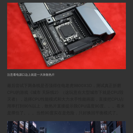
注意看电源口边上就是一大块散热片
最后尝试下两条线是否顶得住电老虎9800X3D，测试真正折磨
CPU的游戏《城市 天际线2》（这玩意在大型城市下就是CPU毁
灭者），选择CPU性能模式和大力水手性能画面，直接把CPU占
用率打到90%以上，散热片直接提示我CPU温度90度。。。看来
是撑住了。。。当然90度实在是危险，只好换回平衡模式了。