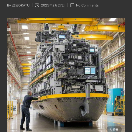
By
叔音OKATU
2025年2月27日
No Comments
Posted
by