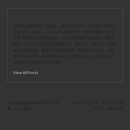
叔音OKATU
游戏收藏爱好者（自称），原为ACFUN、BILIBILI UP主，
百度Wii、3DSLL、Love Plus吧吧主，均已半退圈。目前
流窜于各种中文游戏社群，但不会隶属和为任何一个圈子
站台。2017年开始抽风收藏游戏、游戏机，同时做一些游
戏历史的研究，梦想开游戏档案馆，但基本不可能。目前
的目标是成为一名动漫游界的“乡野散仙”——“苟全性命于
避难所 不求闻达于互联网”
View All Posts
Post
Previous Post
Next Post
navigation
AI生成的2025PC硬件换代方
2025年上半年（也许到下半
案（个人备忘）
年？）游戏计划
Comments