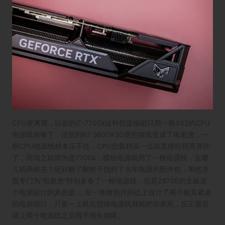
CPU更离谱，以前的i7-7700k这种煎蛋锅都只用一根4X2的CPU
电源线就够了，没想到R7 9800X3D居然彻底变成了电老虎，一
根CPU电源线根本压不住，CPU负载稍高一点就直接给我黑屏挂
了，而我之前因为是7700k，模组电源就用了一根电源线，去哪
儿搞两根去？还好翻了翻柜子找到了当年电源的配件包，果然里
面专门为“电老虎”特别多备了一根电源线，但是Z870E的主板这
个电源设计的真的是…..在一堆散热片的边上设计了两个极其紧凑
的电源插口，只要一上机在想插电源线就能把你累死，反正最后
插上两个电源线之后我手指头都疼。