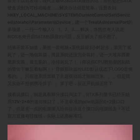
装完了以后发现，现代主板M2和SATA混合的话，居然会把SATA
硬盘识别为可移动磁盘…….解决办法倒是简单，注册表到
HKEY_LOCAL_MACHINE\SYSTEM\CurrentControlSet\Servic
es\storahci\Parameters\Device
，建一个
TreatAsInternalPort
的
多项值，一行一个输入0、1、2、3…..解决，当然也有人说是
BIOS本身开启SATA热插拔的问题，反正解决了就不想了。
结果不装不知道，果然一装电脑+系统就得3小时起步，装完了累
死了，还一地包装袋，而且系统还没完全装好，还一大堆东西要
重新安装，最主要的，冷排装反了！（你说你CPU散热面的贴纸
的警告干嘛反着贴啊！）导致那块监控LED默认状态下LOGO是倒
着的。。只能进系统加载了主题驱动后才能倒过来。。。但是我
又实在不想倒腾冷排了。。算了吧，反正开机就正常了
接着说接口，倒是真有部分接口淘汰了，RTX系列显卡已经开始
用
12V-2×6
的迷你接口了，不是标准的pcie电源的6+2接口口
了，但是老一点的电源哪儿给你提供这个接口的电源线去？不过
官方直接有转接线，实际上还用标准口。