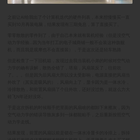
之前让AI给我出了个
计算机迭代的硬件列表
，本来想慢慢买一直
买到10月再装电脑，结果发现有三期免息，算了直接买了。
零零散散的零件到了，由于自己本来就有装机经验（但是没空气
动力学经验…因为当年打工的电子城商铺一般不会装这种旗舰
机，而且我是观摩也不会直接装），于是这次还是轻车熟路
但是检查了一下旧机箱，发现过去我当装机小弟的时候对空气动
力学的确有误解，散热全错了，塔扇，风扇装反了，往前吹
了。。。但是因为后风扇大所以没太受影响，电源直接把风扇当
外吹了（其实是吸风的），风扇向上了，显卡因为是一体水冷，
冷排散热，和前置风扇搞了个往外吹，还好没过热，就这么力大
砖飞N年还好没坏。
于是这次拆机的时候顺手把里面的风扇啥的都卸下来擦灰，因为
空气动力学的错误导致灰多到一抹都能粘手，之后重新按照空气
动力学走线。
结果发现，前置的风扇以前是锁在一体水冷显卡的冷排上，拆掉
冷排后发现必须要螺帽才能锁在机箱上，于是硬着头皮去买了螺