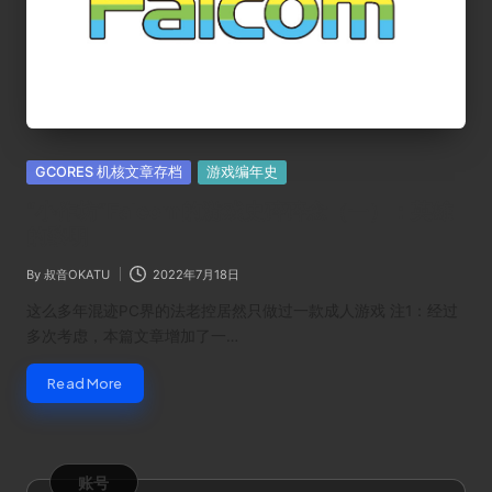
Posted
GCORES 机核文章存档
游戏编年史
in
“小作坊”Falcom的游戏史碎碎念（一）：英雄
的黎明
By
叔音OKATU
2022年7月18日
Posted
by
这么多年混迹PC界的法老控居然只做过一款成人游戏 注1：经过
多次考虑，本篇文章增加了一…
Read More
账号