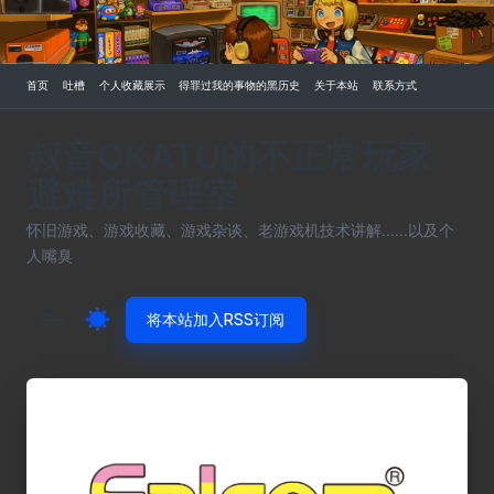
Skip
to
首页
吐槽
个人收藏展示
得罪过我的事物的黑历史
关于本站
联系方式
content
叔音OKATU的不正常玩家
避难所管理室
怀旧游戏、游戏收藏、游戏杂谈、老游戏机技术讲解......以及个
人嘴臭
将本站加入RSS订阅